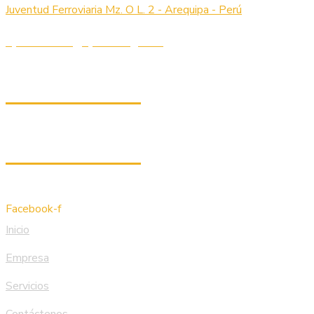
Juventud Ferroviaria Mz. O L. 2 - Arequipa - Perú
operaciones@cycdrilling.com
983 786 566
997 86 4887
Facebook-f
Inicio
Empresa
Servicios