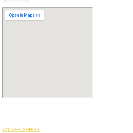
Contáctenos
Copyright © 2023 Cycdrilling by
globaldevelopersb.com
. All
Rights Reserved.
VOLVER ARRIBA