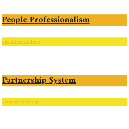
People Professionalism
marketing
strategy
Partnership System
corporate
strategy