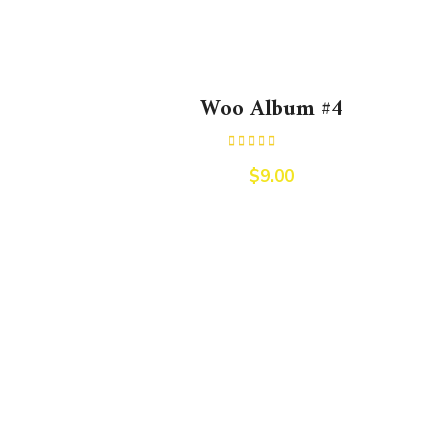
Woo Album #4
Rated
5.00
out of 5
$
9.00