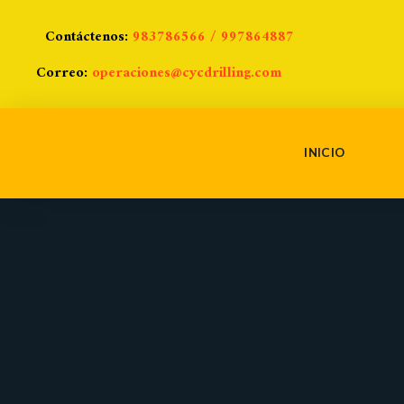
Contáctenos:
983786566 / 997864887
Correo:
operaciones@cycdrilling.com
INICIO